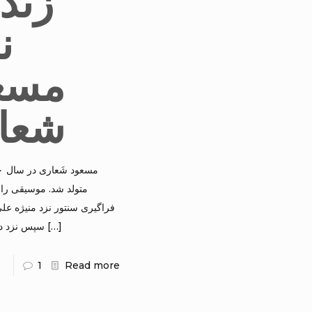
زند
ن
مسع
شعا
متولد شد. موسیقی را ا
فراگیری سنتور نزد منیژه علی.
سپس نزد د
[…]
1
Read more