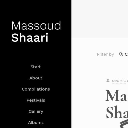
Filter by
C
Start
About
seonic
Ma
Compilations
Festivals
Sha
Gallery
Albums